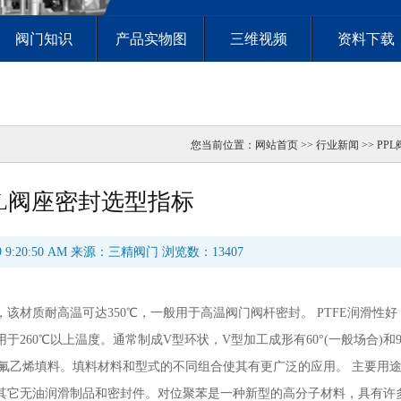
阀门知识
产品实物图
三维视频
资料下载
您当前位置：
网站首页
>> 行业新闻 >> P
PL阀座密封选型指标
19 9:20:50 AM 来源：三精阀门 浏览数：13407
制，该材质耐高温可达350℃，一般用于高温阀门阀杆密封。 PTFE润滑性
60℃以上温度。通常制成V型环状，V型加工成形有60°(一般场合)和90
口四氟乙烯填料。填料材料和型式的不同组合使其有更广泛的应用。 主要用
其它无油润滑制品和密封件。对位聚苯是一种新型的高分子材料，具有许