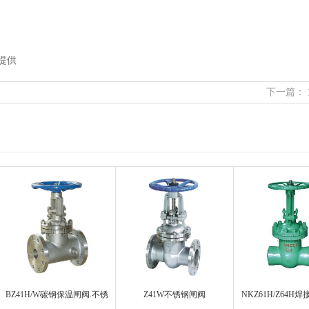
提供
下一篇：
BZ41H/W碳钢保温闸阀.不锈
Z41W不锈钢闸阀
NKZ61H/Z64H