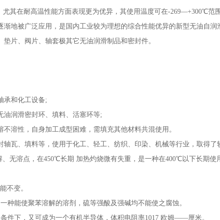
。尤其在耐高温性能方面表现更为优异，其使用温度可在-269—+300℃范
逐渐地被广泛应用，是国内工业较为理想的综合性能优异的新型无油自润
、垫片、阀片、轴套极其它无油润滑制品和密封件。
轴承和化工设备;
无油润滑密封环、填料、活塞环等;
熔不溶性，自身加工成型困难，需填充其他材料共混使用。
封轴瓦、填料等，使用于化工、轻工、纺织、印染、机械等行业，取得了
分解、无溶点，在450℃长期 加热灼烧微有失重，是一种在400℃以下长期
而性能不变。
找到一种能使聚苯溶解的溶剂，硫等强酸及强碱均不能使之腐蚀。
聚合条件下，又可成为一个有机半导体，体积电阻率1017 欧姆——厘米。