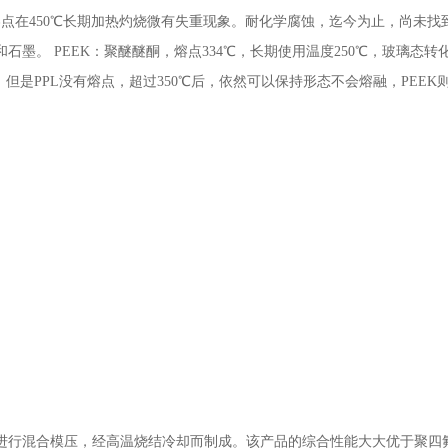
熔点在450℃长期加热灼烧微有失重现象。耐化学腐蚀，迄今为止，尚未找
。 PEEK：聚醚醚酮，熔点334℃，长期使用温度250℃，玻璃态转化
，但是PPL没有熔点，超过350℃后，依然可以保持形态不会熔融，PEEK
进行混合模压，经高温烧结冷却而制成。该产品的综合性能大大优于聚四