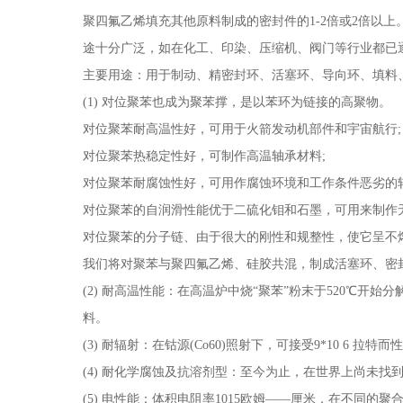
聚四氟乙烯填充其他原料制成的密封件的1-2倍或2倍以上
途十分广泛，如在化工、印染、压缩机、阀门等行业都已
主要用途：用于制动、精密封环、活塞环、导向环、填料
(1) 对位聚苯也成为聚苯撑，是以苯环为链接的高聚物。
对位聚苯耐高温性好，可用于火箭发动机部件和宇宙航行;
对位聚苯热稳定性好，可制作高温轴承材料;
对位聚苯耐腐蚀性好，可用作腐蚀环境和工作条件恶劣的
对位聚苯的自润滑性能优于二硫化钼和石墨，可用来制作
对位聚苯的分子链、由于很大的刚性和规整性，使它呈不
我们将对聚苯与聚四氟乙烯、硅胶共混，制成活塞环、密
(2) 耐高温性能：在高温炉中烧“聚苯”粉末于520℃开始
料。
(3) 耐辐射：在钴源(Co60)照射下，可接受9*10 6 拉特
(4) 耐化学腐蚀及抗溶剂型：至今为止，在世界上尚未
(5) 电性能：体积电阻率1015欧姆——厘米，在不同的