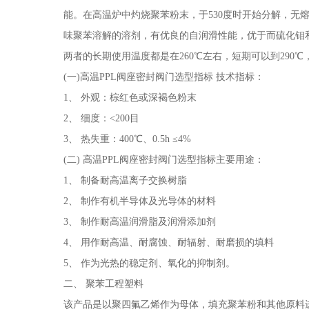
能。在高温炉中灼烧聚苯粉末，于530度时开始分解，无
味聚苯溶解的溶剂，有优良的自润滑性能，优于而硫化钼和石墨
两者的长期使用温度都是在260℃左右，短期可以到290℃
(一)高温PPL阀座密封阀门选型指标 技术指标：
1、 外观：棕红色或深褐色粉末
2、 细度：<200目
3、 热失重：400℃、0.5h ≤4%
(二) 高温PPL阀座密封阀门选型指标主要用途：
1、 制备耐高温离子交换树脂
2、 制作有机半导体及光导体的材料
3、 制作耐高温润滑脂及润滑添加剂
4、 用作耐高温、耐腐蚀、耐辐射、耐磨损的填料
5、 作为光热的稳定剂、氧化的抑制剂。
二、 聚苯工程塑料
该产品是以聚四氟乙烯作为母体，填充聚苯粉和其他原料