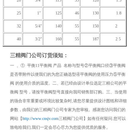
20
3/4″
115
33
128
1.5
25
1″
125
46
130
1.8
32
5/4″
140
55
150
2
40
3/2″
160
55
187
2 5
三精阀门公司订货须知：
一 、① 平衡11平衡阀 产品 名称与型号②平衡阀口径③平衡阀
是否带附件以便我们的为您正确选型④平衡阀的使用压力⑤平衡
阀 的使用介质的温度。二、若已经由设计单位选定三精公司的平
衡阀 型号，请按平衡阀型号直接向我司销售部订购。三、当使用
的场合非常重要或环境比较复杂时,请您尽量提供设计图纸和详细
参数，由我们的三精阀门公司专家为您审核。感谢您访问我们的
网站【
http://www.cnsjv.com
三精阀门公司】如有任何疑问.您可以
致电给我们,我们一定会尽心尽力为您提供优质的服务。