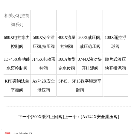
相关水利控制
阀系列
600X电控水力
500X安全泄
400X流量
200X减压阀,
100X遥控浮
控制阀
压阀,持压阀
控制阀
减压稳压阀
球阀
JD745X多功能
J145X电动遥
100A角型
J744X液动快
膜片式液压
水泵控制阀
控阀
定水位阀
开排泥阀
快开排泥阀
KPF碳钢法兰
Ax742X安全
SP45、SP15数字锁定平
平衡阀
泄压阀
衡阀
下一个[300X缓闭止回阀]
上一个：[Ax742X安全泄压阀]