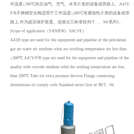
作温度≤300℃的石油气、空气、水等介质的设备或管路上。A41Y-
P/R不锈钢安全阀适用于工作温度≤200℃有腐蚀性介质的设备或管
路上,作为超压保护装置。连接法兰标准按JB/T……94/系列1。
Scope of application（SANJING VALVE）
A41H type are used for the equipment and pipeline of the petroleum
gas air water etc medium what are working temperature are less than
≤300℃ A41Y-P/R type are used for the equipment and pipeline of the
quality with corrode medium what the wirking temperatrue are less
than 200℃ Take for extra pressure devices Flange connecting
dimentsions of comply with Standard series first of JB/T...94