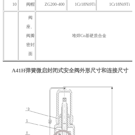
10
阀帽
ZG200-400
1Cr18Ni9Ti
1Cr18Ni9Ti
阀
座、
阀瓣
堆焊Co基硬质合金
密封
面
A41H弹簧微启封闭式安全阀外形尺寸和连接尺寸