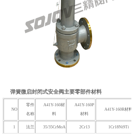
弹簧微启封闭式安全阀主要零部件材料
零件
A41Y-160材
A41Y-160P
NO
A41Y-160R材料
名称
料
材料
1
法兰
35/35CrMoA
2Cr13
1Cr18Ni9Ti