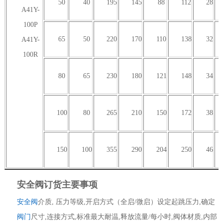
50
40
195
145
88
112
28
A41Y-
100P
65
50
220
170
110
138
32
A41Y-
100R
80
65
230
180
121
148
34
100
80
265
210
150
172
38
150
100
355
290
204
250
46
安全阀订货主要事项
安全阀
介质, 压力等级,开启方式（全启/微启）设定起跳压力,确定
阀门
尺寸,连接方式,标准最大耐温,释放流量/每小时,阀体材质,内部