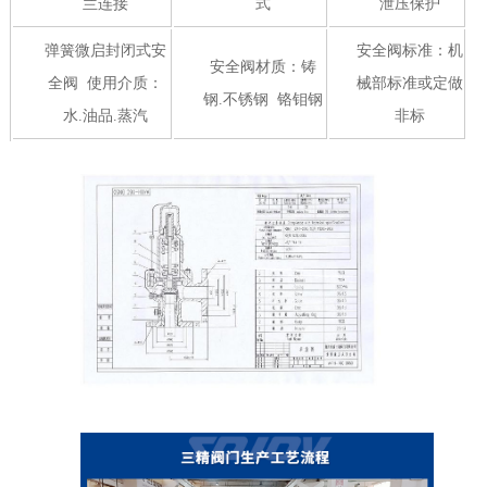
兰连接
式
泄压保护
弹簧微启封闭式安
安全阀标准：机
安全阀材质：铸
全阀 使用介质：
械部标准或定做
钢.不锈钢 铬钼钢
水.油品.蒸汽
非标