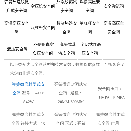
弹簧外螺纹微
外螺纹蒸汽
焊接高压安
空压机安全阀
安全溢流阀
启式安全阀
安全阀
全阀
高温高压安全
带散热器安
单杠杆安全
高温高压主
双杠杆安全阀
阀
全阀
阀
安全阀
不锈钢真空
弹簧式蒸
全启式超高
液压安全阀
负压安全阀
汽安全阀
压安全阀
以下类别为安全阀选型和技术参数，数据仅供参数，可按客户要
求定做非标安全阀。
弹簧微启封闭式安
弹簧微启封闭式安
安全阀压力：
全阀
型号：A42Y
全阀 通径：
1.6MPA -10MPA
A42W
20MM-300MM
弹簧微启封闭式安
弹簧微启封闭式安
弹簧微启封闭式
全阀 连接方式：法
全阀 形式：弹簧
安全阀 作用：