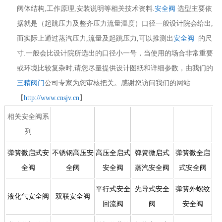
阀体结构,工作原理,安装说明等相关技术资料.
安全阀
选型主要依
据就是（起跳压力及整齐压力流量温度）口径一般设计院会给出,
而实际上通过蒸汽压力,流量及起跳压力,可以推测出
安全阀
的尺
寸.一般会比设计院所选出的口径小一号，当使用的场合非常重要
或环境比较复杂时,请您尽量提供设计图纸和详细参数，由我们的
三精阀门
公司专家为您审核把关。感谢您访问我们的网站
【
http://www.cnsjv.cn
】
相关安全阀系
列
弹簧微启式安
不锈钢高压安
高压全启式
弹簧微启式
弹簧微全启
全阀
全阀
安全阀
蒸汽安全阀
式安全阀
平行式安全
先导式安全
弹簧外螺纹
液化气安全阀
双联安全阀
回流阀
阀
安全阀