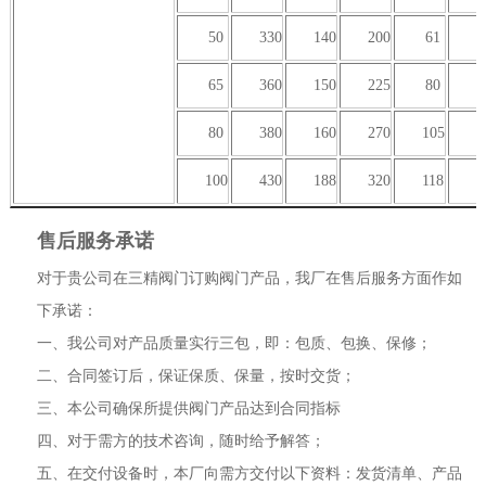
50
330
140
200
61
1
65
360
150
225
80
1
80
380
160
270
105
2
100
430
188
320
118
2
售后服务承诺
对于贵公司在三精阀门订购阀门产品，我厂在售后服务方面作如
下承诺：
一、我公司对产品质量实行三包，即：包质、包换、保修；
二、合同签订后，保证保质、保量，按时交货；
三、本公司确保所提供阀门产品达到合同指标
四、对于需方的技术咨询，随时给予解答；
五、在交付设备时，本厂向需方交付以下资料：发货清单、产品