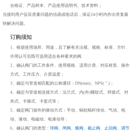
合格证、产品样本、产品使用说明书、技术资料；
当接到用户反应质量问题的信函或电话后，保证24小时内作出答复最
快解决问题。
订购须知
1、根据使用场所、用途，且了解有关法规、规格、标准、方针、
许用认可后既可选用适合各种要求的阀
2、确认阀门的工作条件、使用规格、适用介质、对应材质、操作
方式、工作压力、介质温度；
3、确定与管道相匹配的公称通径：DN(mm)、NPS( " )；
4、确定与管道相连接方式：法兰式、内(外)螺纹式、焊接式、对
夹式、卡箍式、卡套式等；
5、确定阀门操作的驱动方式：手动、蜗轮蜗杆传动、气动、电
动、液动、电磁动、电液动等；
6、确认阀门的类型：
球阀
、
闸阀
、
蝶阀
、
截止阀
、
止回阀
、
调节