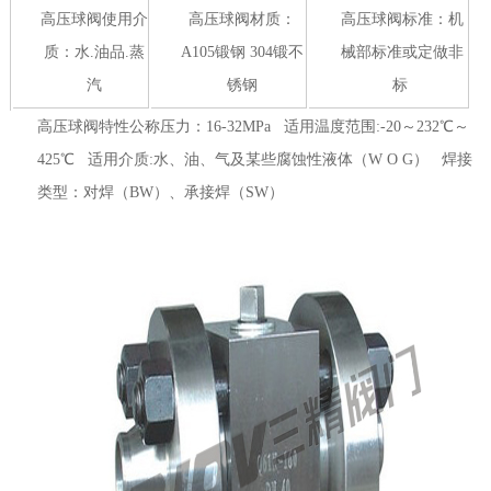
高压球阀使用介
高压球阀材质：
高压球阀标准：机
质：水.油品.蒸
A105锻钢 304锻不
械部标准或定做非
汽
锈钢
标
高压球阀特性公称压力：16-32MPa 适用温度范围:-20～232℃～
425℃ 适用介质:水、油、气及某些腐蚀性液体（W O G） 焊接
类型：对焊（BW）、承接焊（SW）