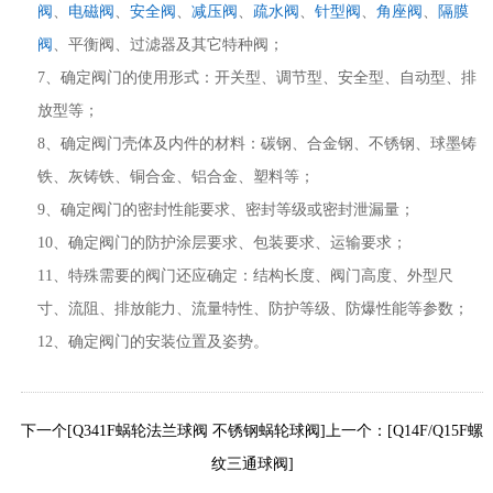
阀
、
电磁阀
、
安全阀
、
减压阀
、
疏水阀
、
针型阀
、
角座阀
、
隔膜
阀
、平衡阀、过滤器及其它特种阀；
7、确定阀门的使用形式：开关型、调节型、安全型、自动型、排
放型等；
8、确定阀门壳体及内件的材料：碳钢、合金钢、不锈钢、球墨铸
铁、灰铸铁、铜合金、铝合金、塑料等；
9、确定阀门的密封性能要求、密封等级或密封泄漏量；
10、确定阀门的防护涂层要求、包装要求、运输要求；
11、特殊需要的阀门还应确定：结构长度、阀门高度、外型尺
寸、流阻、排放能力、流量特性、防护等级、防爆性能等参数；
12、确定阀门的安装位置及姿势。
下一个[Q341F蜗轮法兰球阀 不锈钢蜗轮球阀]
上一个：[Q14F/Q15F螺
纹三通球阀]