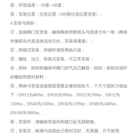
⑧，环境温度：-10度-+60度；
⑨，安装位置：任意位置（360度任选位置安装）。
4.安装与拆卸：
①，连接阀门至管道，确保阀体所附箭头与流体方向一致（阀体
外侧箭头代表流体流动方向，安装请遵循）；
②，焊接式安装：焊接时请拆离执行器；
③，螺纹、法兰、快装式安装：可正常安装；
④，拆卸：拆卸前确保对阀门的气压已解除；轻卸；拆卸后保护
好螺纹和密封材料；
⑤，阀体与管道连接紧固需要足够的扭矩力，个尺寸扭矩力值如
下：DN15为40Nm，DN20为50Nm，DN25为70Nm，DN32为
150Nm，DN40为150Nm，DN50为170Nm，DN80为240Nm，
DN100为300Nm。
⑥，安装时，请确保管道内和接口处无残留物。
⑦，安装后，检测与连接处已密封完好，无泄漏，方可使用。