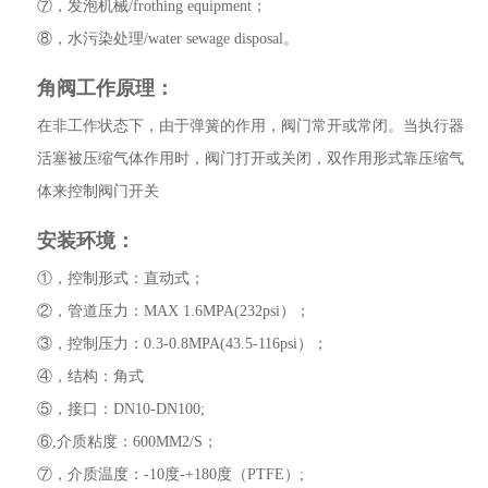
⑦，发泡机械/frothing equipment；
⑧，水污染处理/water sewage disposal。
角阀工作原理：
在非工作状态下，由于弹簧的作用，阀门常开或常闭。当执行器
活塞被压缩气体作用时，阀门打开或关闭，双作用形式靠压缩气
体来控制阀门开关
安装环境：
①，控制形式：直动式；
②，管道压力：MAX 1.6MPA(232psi）；
③，控制压力：0.3-0.8MPA(43.5-116psi）；
④，结构：角式
⑤，接口：DN10-DN100;
⑥,介质粘度：600MM2/S；
⑦，介质温度：-10度-+180度（PTFE）;