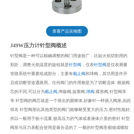
查看产品实物图
J49W压力计针型阀概述
针型阀是一种可以精确调整的阀门用途较广，比如火焰切割用的
割距，调整火焰温度的旋钮就是
针型阀
，仪表
针型阀
是仪表测量
管路系统中重要组成部分，主要有
截止阀
和球阀，其功用是作开
启或切断管道通路用。任何阀门的作用都是为了切断流体. 根据阀
芯的不同,可以分为
截止阀
,
闸板阀,旋塞阀,
球阀
,碟形阀,针型阀等
等.针型阀的阀芯就是一个很尖的圆锥体,好象针一样插入阀座,由此
得名.针型阀形比其他类型的阀门能够耐受更大的压力,密封性能好,
所以一般用于较小流量,较高压力的气体或者液体介质的密封.针型
阀形与压力表配合使用是最合适的了.一般的针型阀形都做成螺纹