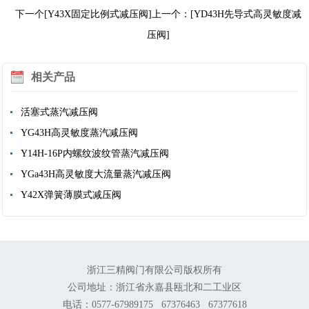
下一个[Y43X固定比例式减压阀]
上一个：[YD43H先导式高灵敏度减
压阀]
相关产品
活塞式蒸汽减压阀
YG43H高灵敏度蒸汽减压阀
Y14H-16P内螺纹波纹管蒸汽减压阀
YGa43H高灵敏度大流量蒸汽减压阀
Y42X弹簧薄膜式减压阀
浙江三精阀门有限公司版权所有
公司地址：浙江省永嘉县瓯北和二工业区
电话：0577-67989175 67376463 67377618