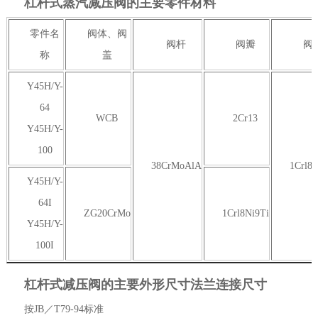
杠杆式蒸汽减压阀的主要零件材料
零件名
阀体、阀
阀杆
阀瓣
阀
称
盖
Y45H/Y-
64
WCB
2Cr13
Y45H/Y-
100
38CrMoAlA
1Crl8N
Y45H/Y-
64I
ZG20CrMo
1Crl8Ni9Ti
Y45H/Y-
100I
杠杆式减压阀的主要外形尺寸法兰连接尺寸
按JB／T79-94标准