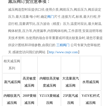
减压阀订货注意事项：
减压阀选型时应提供口径,使用介质,阀前压力,阀后压力,阀后设定
压力,最大流量/每小时,确定
阀门
尺寸,连接方式,标准,最大行程,开
启行程,流量调节比,压力波动（精度）压力,温度对应比,最大耐温,
阀体材质,压力等,内泄漏率,内部阀体结构,工作原理,安装说明等相
关技术资料.当使用的场合非常重要或环境比较复杂时,请您尽量提
供设计图纸和详细参数,由我们的
三精阀门
公司专家为您审核把
关.感谢您访问我们的网站【
http://www.cnsjv.com
】
相关减压阀
系列
高灵敏度
内螺纹高灵敏
大流量蒸汽
蒸汽减压阀
水用减压阀
减压阀
度减压阀
减压阀
内螺纹蒸汽
200P黄铜
YZ11X黄铜减
25P蒸汽减
Y45Y杠杆式
减压阀
减压阀
压阀
压阀
减压阀